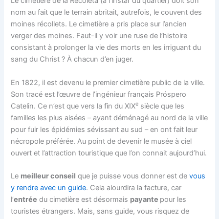
Le cimetière de la Recoleta (à l’instar du quartier) doit son
nom au fait que le terrain abritait, autrefois, le couvent des
moines récollets. Le cimetière a pris place sur l’ancien
verger des moines. Faut-il y voir une ruse de l’histoire
consistant à prolonger la vie des morts en les irriguant du
sang du Christ ? À chacun d’en juger.
En 1822, il est devenu le premier cimetière public de la ville.
Son tracé est l’œuvre de l’ingénieur français Próspero
e
Catelin. Ce n’est que vers la fin du XIX
siècle que les
familles les plus aisées – ayant déménagé au nord de la ville
pour fuir les épidémies sévissant au sud – en ont fait leur
nécropole préférée. Au point de devenir le musée à ciel
ouvert et l’attraction touristique que l’on connait aujourd’hui.
Le
meilleur conseil
que je puisse vous donner est de
vous
y rendre avec un guide
. Cela alourdira la facture, car
l’
entrée
du cimetière est désormais
payante
pour les
touristes étrangers. Mais, sans guide, vous risquez de