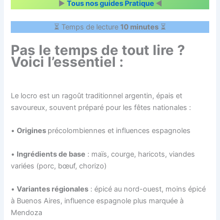
▶
Tous nos guides Pratique
◀
⏳ Temps de lecture
10 minutes
⏳
Pas le temps de tout lire ?
Voici l
’essentiel
:
Le locro est un ragoût traditionnel argentin, épais et
savoureux, souvent préparé pour les fêtes nationales :
•
Origines
précolombiennes et influences espagnoles
•
Ingrédients de base
: maïs, courge, haricots, viandes
variées (porc, bœuf, chorizo)
•
Variantes régionales
: épicé au nord-ouest, moins épicé
à Buenos Aires, influence espagnole plus marquée à
Mendoza