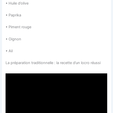
• Huile d’olive
• Paprika
• Piment rouge
• Oignon
• Ail
La préparation traditionnelle : la recette d’un locro réussi